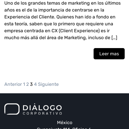
Uno de los grandes temas de marketing en los últimos
años es el de la importancia de centrarse en la
Experiencia del Cliente. Quienes han ido a fondo en
esta teoría, saben que lo primero que requiere una
empresa centrada en CX (Client Experience) es ir
mucho más allá del área de Marketing, incluso de […]
Leer mas
PAGINACIÓN
Anterior
1
2
3
4
Siguiente
DE
ENTRADAS
México